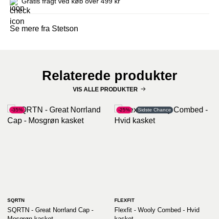
Gratis fragt ved køb over 499 kr
Se mere fra Stetson
Relaterede produkter
VIS ALLE PRODUKTER
-35%
-25%
Sidste Chance
SQRTN
FLEXFIT
SQRTN - Great Norrland Cap -
Flexfit - Wooly Combed - Hvid
Mosgrøn kasket
kasket