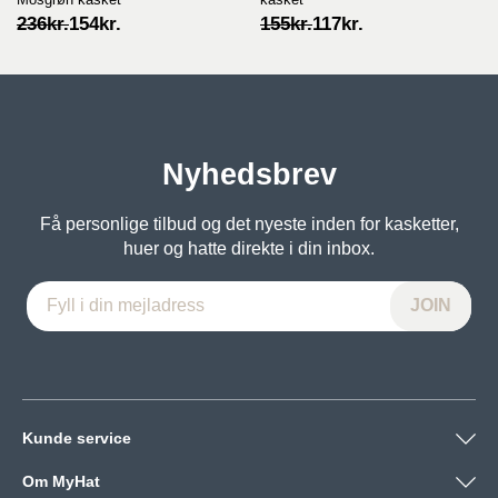
Original
Current
Original
Current
236
kr.
154
kr.
155
kr.
117
kr.
price
price
price
price
was:
is:
was:
is:
236kr..
154kr..
155kr..
117kr..
Nyhedsbrev
Få personlige tilbud og det nyeste inden for kasketter,
huer og hatte direkte i din inbox.
Kunde service
Om MyHat