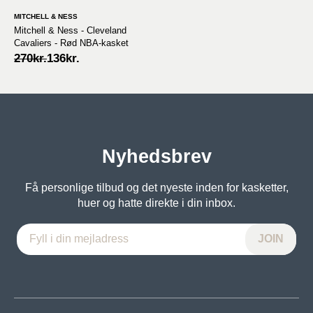
MITCHELL & NESS
Mitchell & Ness - Cleveland
Cavaliers - Rød NBA-kasket
Original
Current
270
kr.
136
kr.
price
price
was:
is:
270kr..
136kr..
Nyhedsbrev
Få personlige tilbud og det nyeste inden for kasketter,
huer og hatte direkte i din inbox.