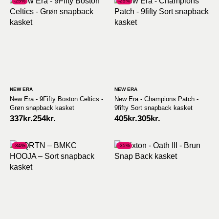
-25%
-25%
NEW ERA
NEW ERA
New Era - 9Fifty Boston Celtics -
New Era - Champions Patch -
Grøn snapback kasket
9fifty Sort snapback kasket
Original
Current
Original
Current
337
kr.
254
kr.
405
kr.
305
kr.
price
price
price
price
was:
is:
was:
is:
337kr..
254kr..
405kr..
305kr..
-34%
-35%