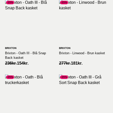
270kr..
176kr..
236kr..
154kr..
-35%
-35%
BRIXTON
BRIXTON
Brixton - Oath III - Blå Snap
Brixton - Linwood - Brun kasket
Back kasket
Original
Current
Original
Current
236
kr.
154
kr.
277
kr.
181
kr.
price
price
price
price
was:
is:
was:
is:
236kr..
154kr..
277kr..
181kr..
-35%
-35%