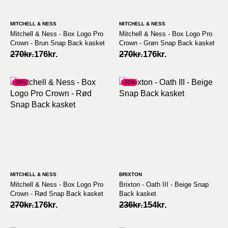
MITCHELL & NESS
MITCHELL & NESS
Mitchell & Ness - Box Logo Pro
Mitchell & Ness - Box Logo Pro
Crown - Brun Snap Back kasket
Crown - Grøn Snap Back kasket
Original
Current
Original
Current
270
kr.
176
kr.
270
kr.
176
kr.
price
price
price
price
was:
is:
was:
is:
270kr..
176kr..
270kr..
176kr..
-35%
-35%
MITCHELL & NESS
BRIXTON
Mitchell & Ness - Box Logo Pro
Brixton - Oath III - Beige Snap
Crown - Rød Snap Back kasket
Back kasket
Original
Current
Original
Current
270
kr.
176
kr.
236
kr.
154
kr.
price
price
price
price
was:
is:
was:
is: