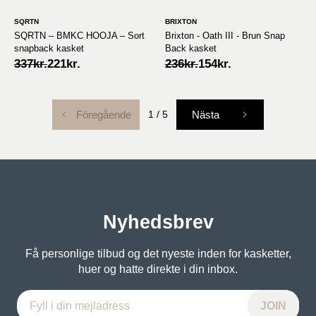
SQRTN
BRIXTON
SQRTN – BMKC HOOJA – Sort
Brixton - Oath III - Brun Snap
snapback kasket
Back kasket
Original
Current
Original
Current
337
kr.
221
kr.
236
kr.
154
kr.
price
price
price
price
was:
is:
was:
is:
337kr..
221kr..
236kr..
154kr..
Föregående
1
/
5
Nästa
Nyhedsbrev
Få personlige tilbud og det nyeste inden for kasketter,
huer og hatte direkte i din inbox.