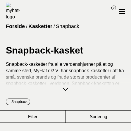
0
Forside
Kasketter
Snapback
/
/
Snapback-kasket
Snapback-kasketter fra alle verdenshjørner på et og
samme sted, MyHat.dk! Vi har snapback-kasketter i alt fra
små, svenske brands og fra de største producenter af
snapback-kasketter i verdenen. Snapback-kasketten er
en af de mest populære typer af kasketter på markedet
med dens lige skærm og plastikspændet bag på
Snapback
kasketten. Her hos os kan du helt sikkert finde den
perfekte snapback-kasket.
Filter
Sortering
Fordele ved snapback-