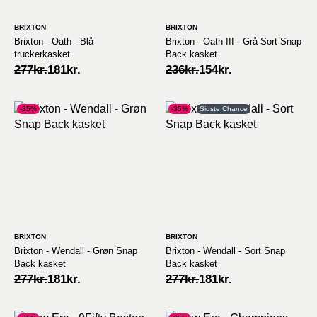
BRIXTON
BRIXTON
Brixton - Oath - Blå
Brixton - Oath III - Grå Sort Snap
truckerkasket
Back kasket
Original
Current
Original
Current
277
kr.
181
kr.
236
kr.
154
kr.
price
price
price
price
was:
is:
was:
is:
277kr..
181kr..
236kr..
154kr..
-35%
-35%
Sidste Chance
BRIXTON
BRIXTON
Brixton - Wendall - Grøn Snap
Brixton - Wendall - Sort Snap
Back kasket
Back kasket
Original
Current
Original
Current
277
kr.
181
kr.
277
kr.
181
kr.
price
price
price
price
was:
is:
was:
is:
277kr..
181kr..
277kr..
181kr..