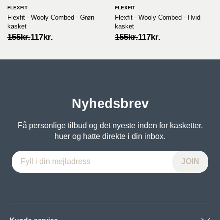
FLEXFIT
FLEXFIT
Flexfit - Wooly Combed - Grøn
Flexfit - Wooly Combed - Hvid
kasket
kasket
Original
Current
Original
Current
155
kr.
117
kr.
155
kr.
117
kr.
price
price
price
price
was:
is:
was:
is:
155kr..
117kr..
155kr..
117kr..
Nyhedsbrev
Få personlige tilbud og det nyeste inden for kasketter,
huer og hatte direkte i din inbox.
Kunde service