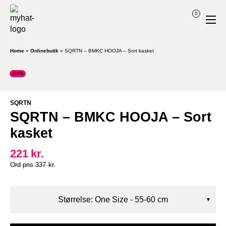
0
Home
»
Onlinebutik
»
SQRTN – BMKC HOOJA – Sort kasket
-34%
SQRTN
SQRTN – BMKC HOOJA – Sort
kasket
221
kr.
Original
Current
337
kr.
price
price
was:
is:
337kr..
221kr..
Størrelse: One Size - 55-60 cm