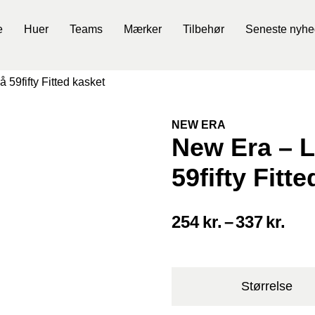
e
Huer
Teams
Mærker
Tilbehør
Seneste nyhe
59fifty Fitted kasket
NEW ERA
New Era – 
59fifty Fitt
254
kr.
–
337
kr.
Størrelse