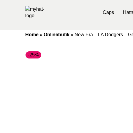
Caps
Hatt
Home
»
Onlinebutik
»
New Era – LA Dodgers – Grå 
-25%