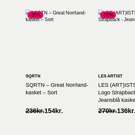
-35%
-50%
SQRTN
LES ARTIST
SQRTN – Great Norrland-
LES (ART)ISTS
kasket – Sort
Logo Strapback
Jeansblå kaske
Original
Current
Original
Current
236
kr.
154
kr.
270
kr.
136
kr
price
price
price
price
was:
is:
was:
is:
236kr..
154kr..
270kr..
136kr..