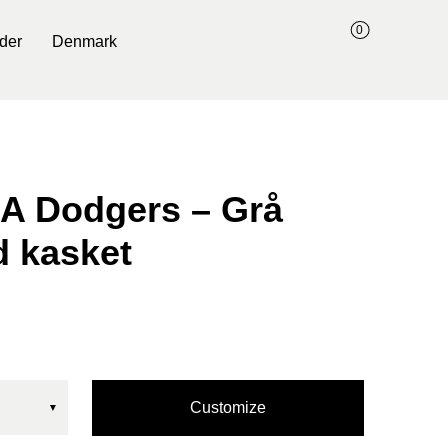
0
der
Denmark
LA Dodgers – Grå
ed kasket
Customize