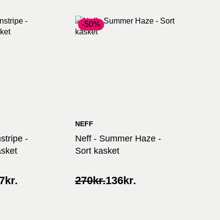
-50%
NEFF
nstripe -
Neff - Summer Haze -
asket
Sort kasket
Original
Current
7
kr.
270
kr.
136
kr.
price
price
was:
is:
270kr..
136kr..