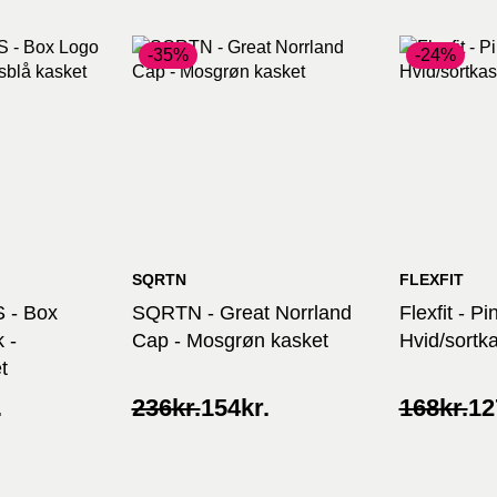
-35%
-24%
SQRTN
FLEXFIT
 - Box
SQRTN - Great Norrland
Flexfit - Pi
 -
Cap - Mosgrøn kasket
Hvid/sortk
t
Original
Current
Original
Current
.
236
kr.
154
kr.
168
kr.
12
price
price
price
price
was:
is:
was:
is:
236kr..
154kr..
168kr..
127kr..