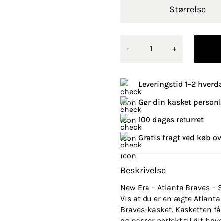
Størrelse
-
+
Leveringstid 1–2 hverd
Gør din kasket person
100 dages returret
Gratis fragt ved køb ov
Beskrivelse
New Era – Atlanta Braves – S
Vis at du er en ægte Atlan
Braves-kasket. Kasketten fås 
og passer perfekt til dit ho