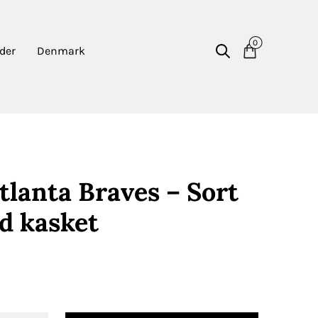
0
der
Denmark
tlanta Braves – Sort
ed kasket