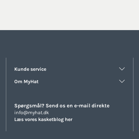
price
price
price
price
was:
is:
was:
is:
236kr..
154kr..
270kr..
136kr..
Kunde service
Om MyHat
Spørgsmål? Send os en e-mail direkte
info@myhat.dk
Læs vores kasketblog her