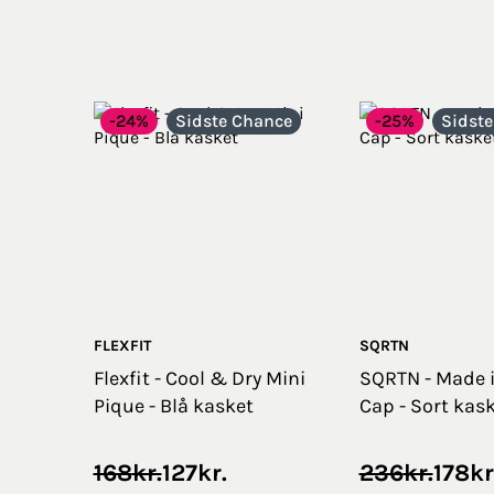
-24%
Sidste Chance
-25%
Sidst
FLEXFIT
SQRTN
Flexfit - Cool & Dry Mini
SQRTN - Made 
Pique - Blå kasket
Cap - Sort kas
Original
Current
Original
Current
168
kr.
127
kr.
236
kr.
178
kr