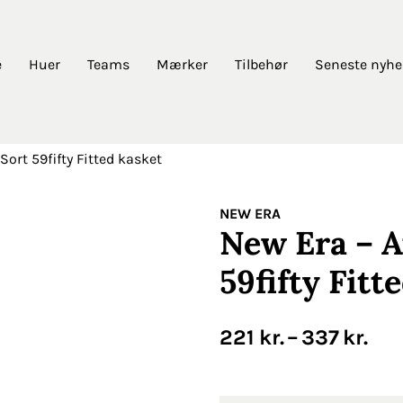
e
Huer
Teams
Mærker
Tilbehør
Seneste nyhe
Sort 59fifty Fitted kasket
NEW ERA
New Era – A
59fifty Fitt
221
kr.
–
337
kr.