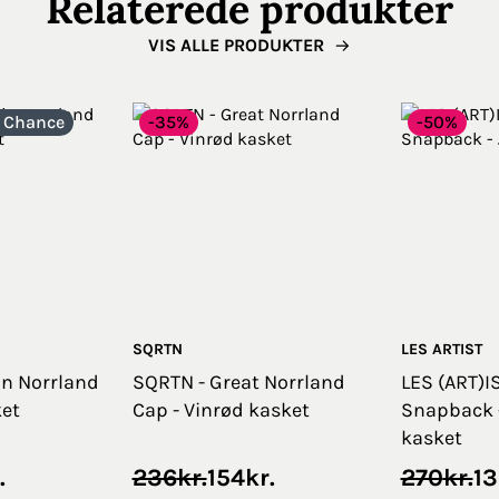
Relaterede produkter
VIS ALLE PRODUKTER
e Chance
-35%
-50%
SQRTN
LES ARTIST
in Norrland
SQRTN - Great Norrland
LES (ART)I
ket
Cap - Vinrød kasket
Snapback 
kasket
Original
Current
Original
Current
.
236
kr.
154
kr.
270
kr.
13