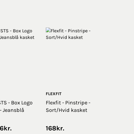
FLEXFIT
STS - Box Logo
Flexfit - Pinstripe -
- Jeansblå
Sort/Hvid kasket
6
kr.
168
kr.