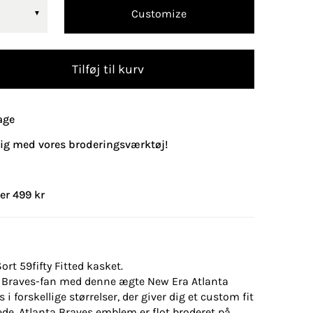
Customize
Tilføj til kurv
age
lig med vores broderingsværktøj!
er 499 kr
ort 59fifty Fitted kasket.
ta Braves-fan med denne ægte New Era Atlanta
i forskellige størrelser, der giver dig et custom fit
vede. Atlanta Braves emblem er flot broderet på