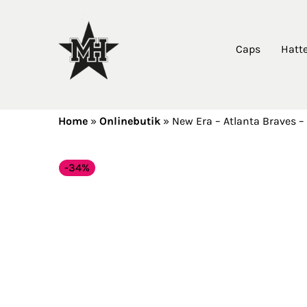
Caps
Hatt
Home
»
Onlinebutik
»
New Era – Atlanta Braves – 
-34%