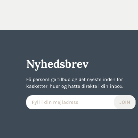
price
price
price
price
was:
is:
was:
is:
168kr..
127kr..
236kr..
178kr..
Nyhedsbrev
Få personlige tilbud og det nyeste inden for
kasketter, huer og hatte direkte i din inbox.