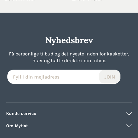
price
price
price
price
was:
is:
was:
is:
236kr..
154kr..
270kr..
136kr..
Nyhedsbrev
Få personlige tilbud og det nyeste inden for kasketter,
huer og hatte direkte i din inbox.
Kunde service
Om MyHat