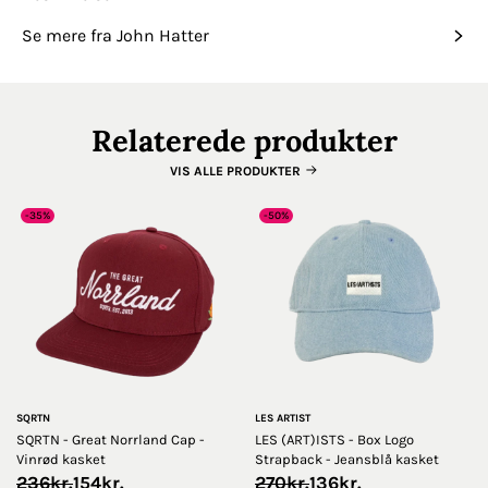
Se mere fra John Hatter
Relaterede produkter
VIS ALLE PRODUKTER
-35%
-50%
SQRTN
LES ARTIST
SQRTN - Great Norrland Cap -
LES (ART)ISTS - Box Logo
Vinrød kasket
Strapback - Jeansblå kasket
Original
Current
Original
Current
236
kr.
154
kr.
270
kr.
136
kr.