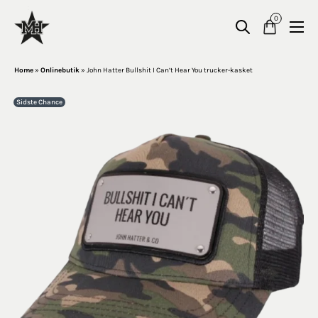
0
Home
»
Onlinebutik
»
John Hatter Bullshit I Can’t Hear You trucker-kasket
Sidste Chance