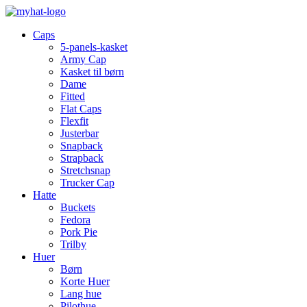
Caps
5-panels-kasket
Army Cap
Kasket til børn
Dame
Fitted
Flat Caps
Flexfit
Justerbar
Snapback
Strapback
Stretchsnap
Trucker Cap
Hatte
Buckets
Fedora
Pork Pie
Trilby
Huer
Børn
Korte Huer
Lang hue
Pilothue