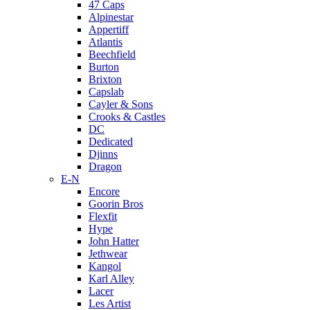
47 Caps
Alpinestar
Appertiff
Atlantis
Beechfield
Burton
Brixton
Capslab
Cayler & Sons
Crooks & Castles
DC
Dedicated
Djinns
Dragon
E-N
Encore
Goorin Bros
Flexfit
Hype
John Hatter
Jethwear
Kangol
Karl Alley
Lacer
Les Artist