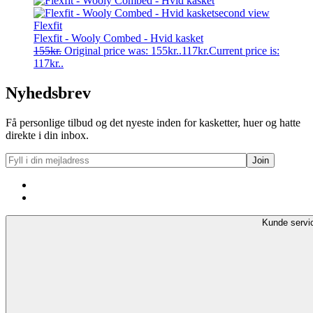
Flexfit
Flexfit - Wooly Combed - Hvid kasket
155
kr.
Original price was: 155kr..
117
kr.
Current price is:
117kr..
Nyhedsbrev
Få personlige tilbud og det nyeste inden for kasketter, huer og hatte
direkte i din inbox.
Kunde servi