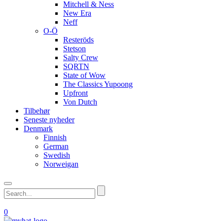
Mitchell & Ness
New Era
Neff
O-Ö
Resteröds
Stetson
Salty Crew
SQRTN
State of Wow
The Classics Yupoong
Upfront
Von Dutch
Tilbehør
Seneste nyheder
Denmark
Finnish
German
Swedish
Norweigan
0