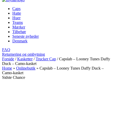
Caps
Hatte
Huer
Teams
Mærker
Tilbehør
Seneste nyheder
Denmark
FAQ
Returnering og ombytning
Forside
/
Kasketter
/
Trucker Cap
/
Capslab – Looney Tunes Daffy
Duck – Camo-kasket
Home
»
Onlinebutik
»
Capslab – Looney Tunes Daffy Duck –
Camo-kasket
Sidste Chance