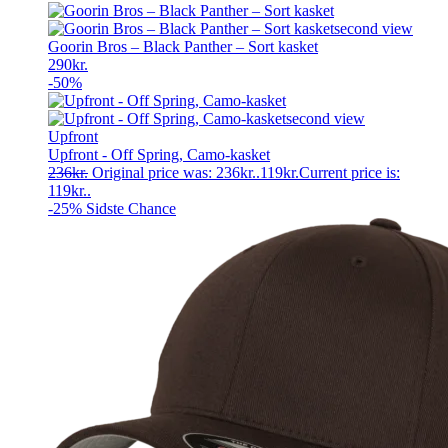
Goorin Bros – Black Panther – Sort kasket
290
kr.
-50%
Upfront
Upfront - Off Spring, Camo-kasket
236
kr.
Original price was: 236kr..
119
kr.
Current price is:
119kr..
-25%
Sidste Chance