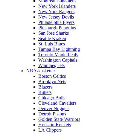
Montreal Canadiens
New York Islanders
New York Rangers
New Jersey Devils
Philadelphia Flyers
Pittsburgh Penguins
San Jose Sharks
Seattle Kraken
St. Luis Blues
Tampa Bay Lightning
Toronto Maple Leafs
Washington Capitals
Winnipeg Jets
NBA-kasketter
Boston Celtics
Brooklyn Nets
Blazers
Bullets
Chicago Bulls
Cleveland Cavaliers
Denver Nuggets
Detroit Pistons
Golden State Warriors
Houston Rockets
LA Clippers