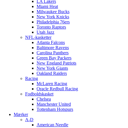
LA Lakers
Miami Heat
Milwaukee Bucks
New York Knicks
Philadelphia 76ers
Toronto Raptors
Utah Jazz
NFL-kasketter
Atlanta Falcons
Baltimore Ravens
Carolina Panthers
Green Bay Packers
New England Patriots
New York Giants
Oakland Raiders
Racing
McLaren Racing
Oracle Redbull Racing
Fodboldskasket
Chelsea
Manchester United
Tottenham Hotspurs
Mærker
A-D
American Needle