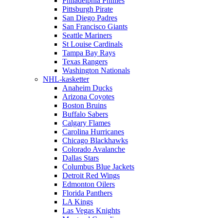
Philadelphia Phillies
Pittsburgh Pirate
San Diego Padres
San Francisco Giants
Seattle Mariners
St Louise Cardinals
Tampa Bay Rays
Texas Rangers
Washington Nationals
NHL-kasketter
Anaheim Ducks
Arizona Coyotes
Boston Bruins
Buffalo Sabers
Calgary Flames
Carolina Hurricanes
Chicago Blackhawks
Colorado Avalanche
Dallas Stars
Columbus Blue Jackets
Detroit Red Wings
Edmonton Oilers
Florida Panthers
LA Kings
Las Vegas Knights