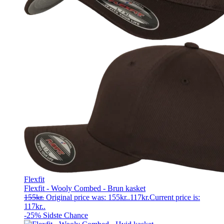
Flexfit
Flexfit - Wooly Combed - Brun kasket
155
kr.
Original price was: 155kr..
117
kr.
Current price is:
117kr..
-25%
Sidste Chance