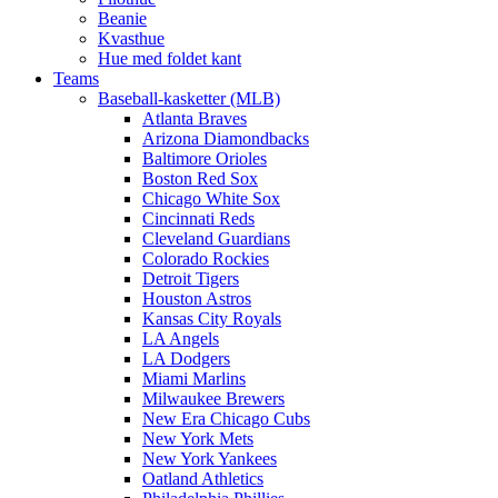
Beanie
Kvasthue
Hue med foldet kant
Teams
Baseball-kasketter (MLB)
Atlanta Braves
Arizona Diamondbacks
Baltimore Orioles
Boston Red Sox
Chicago White Sox
Cincinnati Reds
Cleveland Guardians
Colorado Rockies
Detroit Tigers
Houston Astros
Kansas City Royals
LA Angels
LA Dodgers
Miami Marlins
Milwaukee Brewers
New Era Chicago Cubs
New York Mets
New York Yankees
Oatland Athletics