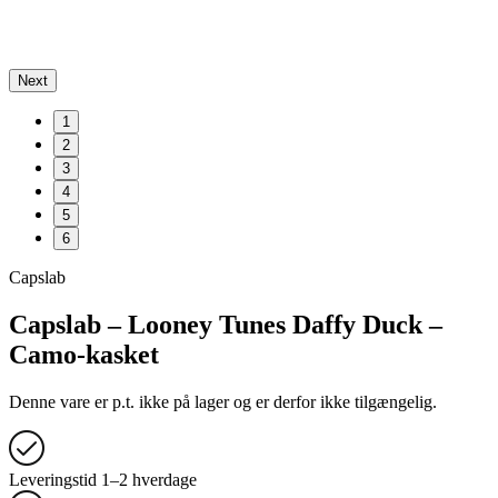
Next
1
2
3
4
5
6
Capslab
Capslab – Looney Tunes Daffy Duck –
Camo-kasket
Denne vare er p.t. ikke på lager og er derfor ikke tilgængelig.
Leveringstid 1–2 hverdage