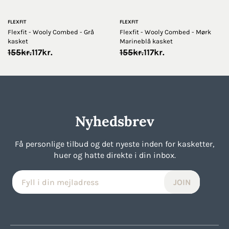
FLEXFIT
FLEXFIT
Flexfit - Wooly Combed - Grå
Flexfit - Wooly Combed - Mørk
kasket
Marineblå kasket
Original
Current
Original
Current
155
kr.
117
kr.
155
kr.
117
kr.
price
price
price
price
was:
is:
was:
is:
155kr..
117kr..
155kr..
117kr..
Nyhedsbrev
Få personlige tilbud og det nyeste inden for kasketter,
huer og hatte direkte i din inbox.