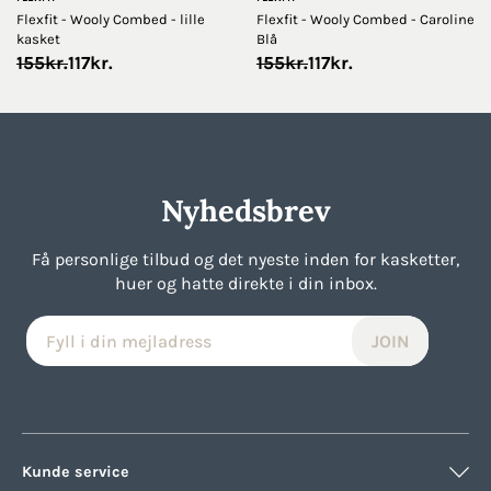
Flexfit - Wooly Combed - lille
Flexfit - Wooly Combed - Caroline
kasket
Blå
Original
Current
Original
Current
155
kr.
117
kr.
155
kr.
117
kr.
price
price
price
price
was:
is:
was:
is:
155kr..
117kr..
155kr..
117kr..
Nyhedsbrev
Få personlige tilbud og det nyeste inden for kasketter,
huer og hatte direkte i din inbox.
Kunde service