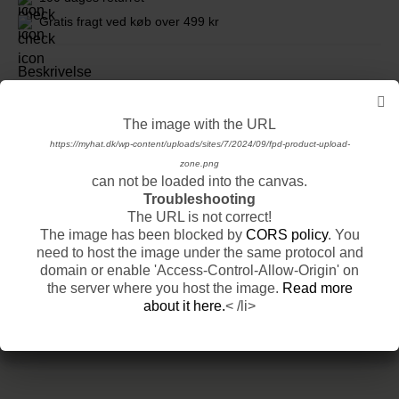
Gratis fragt ved køb over 499 kr
Beskrivelse
Se mere fra Mitchell & Ness
The image with the URL
The image with the URL
https://myhat.dk/wp-content/uploads/sites/7/2024/09/fpd-product-basic-product-
https://myhat.dk/wp-content/uploads/sites/7/2024/09/fpd-product-upload-
base-1.png
zone.png
can not be loaded into the canvas.
can not be loaded into the canvas.
Relaterede produkter
Troubleshooting
Troubleshooting
The URL is not correct!
The URL is not correct!
VIS ALLE PRODUKTER
The image has been blocked by
The image has been blocked by
CORS policy
CORS policy
. You
. You
need to host the image under the same protocol and
need to host the image under the same protocol and
-25%
Sidste Chance
domain or enable 'Access-Control-Allow-Origin' on
domain or enable 'Access-Control-Allow-Origin' on
the server where you host the image.
the server where you host the image.
Read more
Read more
about it here.
about it here.
< /li>
< /li>