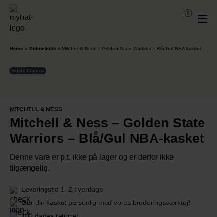
0
Home
»
Onlinebutik
»
Mitchell & Ness – Golden State Warriors – Blå/Gul NBA-kasket
Sidste Chance
MITCHELL & NESS
Mitchell & Ness – Golden State
Warriors – Blå/Gul NBA-kasket
Denne vare er p.t. ikke på lager og er derfor ikke
tilgængelig.
Leveringstid 1–2 hverdage
Gør din kasket personlig med vores broderingsværktøj!
100 dages returret