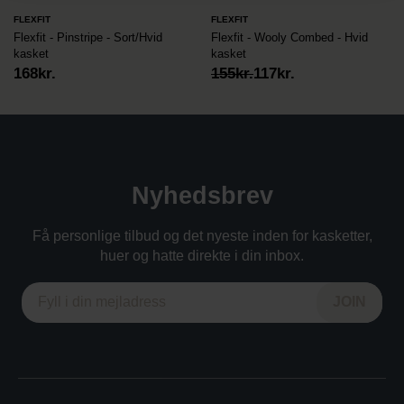
FLEXFIT
FLEXFIT
Flexfit - Pinstripe - Sort/Hvid
Flexfit - Wooly Combed - Hvid
kasket
kasket
Original
Current
168
kr.
155
kr.
117
kr.
price
price
was:
is:
155kr..
117kr..
Nyhedsbrev
Få personlige tilbud og det nyeste inden for kasketter,
huer og hatte direkte i din inbox.