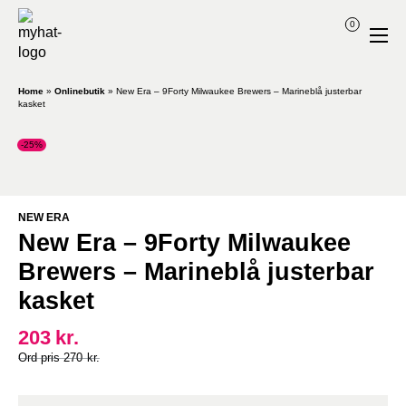
0
Home
»
Onlinebutik
»
New Era – 9Forty Milwaukee Brewers – Marineblå justerbar
kasket
-25%
NEW ERA
New Era – 9Forty Milwaukee
Brewers – Marineblå justerbar
kasket
203
kr.
Original
Current
270
kr.
price
price
was:
is: