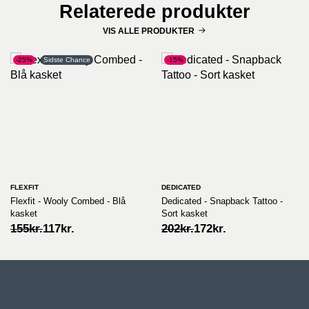
Relaterede produkter
VIS ALLE PRODUKTER
-25%
Sidste Chance
-15%
FLEXFIT
DEDICATED
Flexfit - Wooly Combed - Blå
Dedicated - Snapback Tattoo -
kasket
Sort kasket
Original
Current
Original
Current
155
kr.
117
kr.
202
kr.
172
kr.
price
price
price
price
was:
is:
was:
is:
155kr..
117kr..
202kr..
172kr..