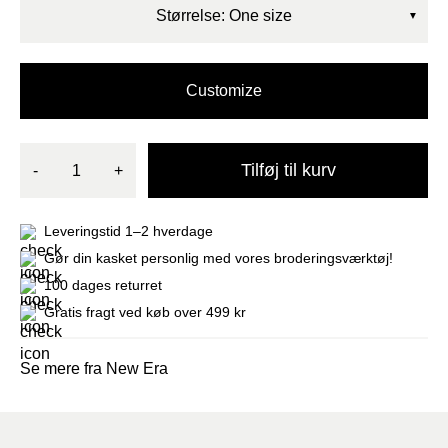
270kr..
203kr..
Størrelse: One size
Customize
Tilføj til kurv
-
+
Leveringstid 1–2 hverdage
Gør din kasket personlig med vores broderingsværktøj!
100 dages returret
Gratis fragt ved køb over 499 kr
Se mere fra New Era