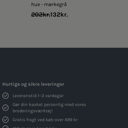
hue - mørkegrå
Original
Current
202
kr.
132
kr.
price
price
was:
is:
202kr..
132kr..
Hurtige og sikre leveringer
Leveranstid 1–3 vardagar
Gør din kasket personlig med vores
broderingsværktøj!
Gratis fragt ved køb over 499 kr