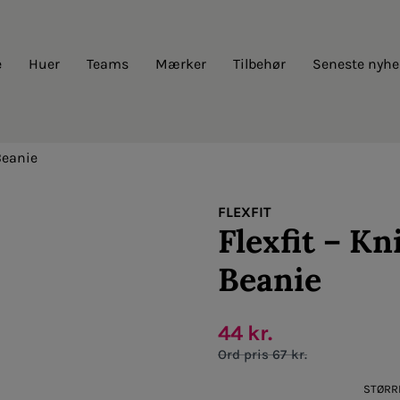
e
Huer
Teams
Mærker
Tilbehør
Seneste nyhe
Beanie
FLEXFIT
Flexfit – Kn
Beanie
44
kr.
Original
Current
67
kr.
price
price
was:
is:
STØRR