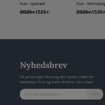
hue - Lyserød
hue - Senneps
Original
Current
Original
Current
202
kr.
152
kr.
202
kr.
152
kr
price
price
price
price
was:
is:
was:
is:
202kr..
152kr..
202kr..
152kr..
Nyhedsbrev
Få personlige tilbud og det nyeste inden for
kasketter, huer og hatte direkte i din inbox.