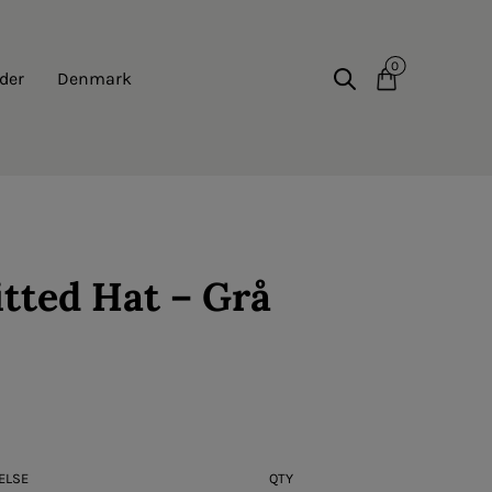
0
der
Denmark
itted Hat – Grå
ELSE
QTY