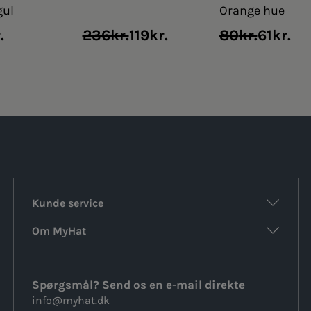
gul
Orange hue
Original
Current
Original
Current
.
236
kr.
119
kr.
80
kr.
61
kr.
price
price
price
price
was:
is:
was:
is:
236kr..
119kr..
80kr..
61kr..
Kunde service
Om MyHat
Spørgsmål? Send os en e-mail direkte
info@myhat.dk