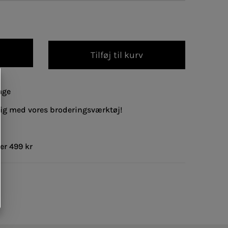
Tilføj til kurv
age
lig med vores broderingsværktøj!
er 499 kr