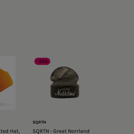
-35%
SQRTN
tted Hat,
SQRTN - Great Norrland