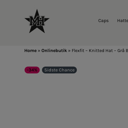
Caps
Hatt
Home
»
Onlinebutik
»
Flexfit – Knitted Hat – Grå 
-34%
Sidste Chance