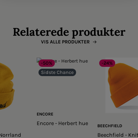
Relaterede produkter
VIS ALLE PRODUKTER
-50%
-24%
Sidste Chance
ENCORE
Encore - Herbert hue
BEECHFIELD
Norrland
Beechfield - Kni