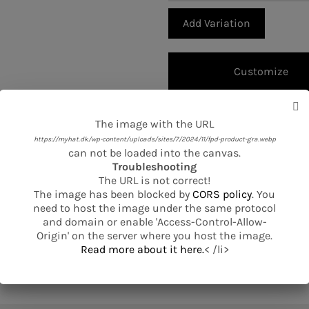
67kr..
44kr..
Add Variation
Customize
Leveringstid 1–2 hverd
The image with the URL
https://myhat.dk/wp-content/uploads/sites/7/2024/11/fpd-product-gra.webp
Gør din kasket person
can not be loaded into the canvas.
Troubleshooting
100 dages returret
The URL is not correct!
The image has been blocked by
CORS policy
. You
Gratis fragt ved køb ov
need to host the image under the same protocol
and domain or enable 'Access-Control-Allow-
Origin' on the server where you host the image.
Se mere fra Flexfit
Read more about it here.
< /li>