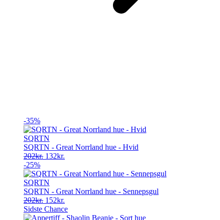
-35%
SQRTN
SQRTN - Great Norrland hue - Hvid
Original
Current
202
kr.
132
kr.
price
price
-25%
was:
is:
202kr..
132kr..
SQRTN
SQRTN - Great Norrland hue - Sennepsgul
Original
Current
202
kr.
152
kr.
price
price
Sidste Chance
was:
is: