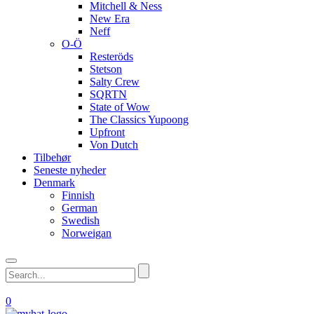
Mitchell & Ness
New Era
Neff
O-Ö
Resteröds
Stetson
Salty Crew
SQRTN
State of Wow
The Classics Yupoong
Upfront
Von Dutch
Tilbehør
Seneste nyheder
Denmark
Finnish
German
Swedish
Norweigan
0