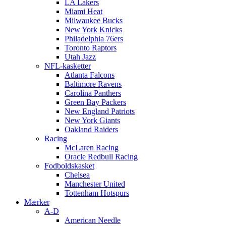
LA Lakers
Miami Heat
Milwaukee Bucks
New York Knicks
Philadelphia 76ers
Toronto Raptors
Utah Jazz
NFL-kasketter
Atlanta Falcons
Baltimore Ravens
Carolina Panthers
Green Bay Packers
New England Patriots
New York Giants
Oakland Raiders
Racing
McLaren Racing
Oracle Redbull Racing
Fodboldskasket
Chelsea
Manchester United
Tottenham Hotspurs
Mærker
A-D
American Needle