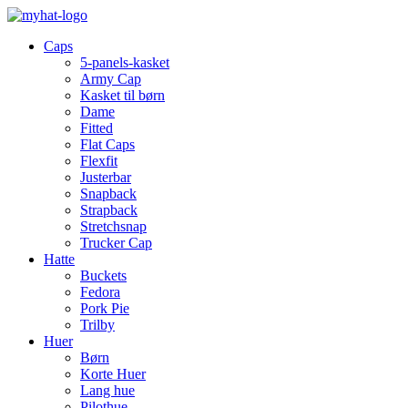
Caps
5-panels-kasket
Army Cap
Kasket til børn
Dame
Fitted
Flat Caps
Flexfit
Justerbar
Snapback
Strapback
Stretchsnap
Trucker Cap
Hatte
Buckets
Fedora
Pork Pie
Trilby
Huer
Børn
Korte Huer
Lang hue
Pilothue