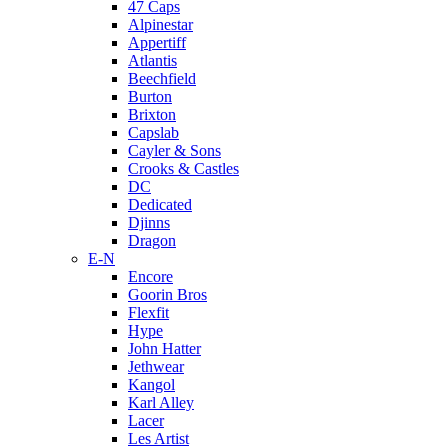
47 Caps
Alpinestar
Appertiff
Atlantis
Beechfield
Burton
Brixton
Capslab
Cayler & Sons
Crooks & Castles
DC
Dedicated
Djinns
Dragon
E-N
Encore
Goorin Bros
Flexfit
Hype
John Hatter
Jethwear
Kangol
Karl Alley
Lacer
Les Artist