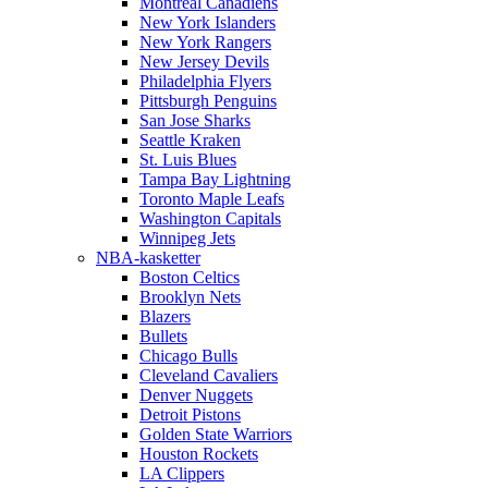
Montreal Canadiens
New York Islanders
New York Rangers
New Jersey Devils
Philadelphia Flyers
Pittsburgh Penguins
San Jose Sharks
Seattle Kraken
St. Luis Blues
Tampa Bay Lightning
Toronto Maple Leafs
Washington Capitals
Winnipeg Jets
NBA-kasketter
Boston Celtics
Brooklyn Nets
Blazers
Bullets
Chicago Bulls
Cleveland Cavaliers
Denver Nuggets
Detroit Pistons
Golden State Warriors
Houston Rockets
LA Clippers