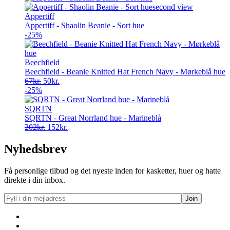
202kr..
152kr..
Appertiff
Appertiff - Shaolin Beanie - Sort hue
-25%
Beechfield
Beechfield - Beanie Knitted Hat French Navy - Mørkeblå hue
Original
Current
67
kr.
50
kr.
price
price
-25%
was:
is:
67kr..
50kr..
SQRTN
SQRTN - Great Norrland hue - Marineblå
Original
Current
202
kr.
152
kr.
price
price
was:
is:
Nyhedsbrev
202kr..
152kr..
Få personlige tilbud og det nyeste inden for kasketter, huer og hatte
direkte i din inbox.