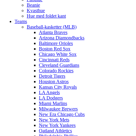
Beanie
Kvasthue
Hue med foldet kant
Teams
Baseball-kasketter (MLB)
Atlanta Braves
Arizona Diamondbacks
Baltimore Orioles
Boston Red Sox
Chicago White Sox
Cincinnati Reds
Cleveland Guardians
Colorado Rockies
Detroit Tigers
Houston Astros
Kansas City Royals
LA Angels
LA Dodgers
Miami Marlins
Milwaukee Brewers
New Era Chicago Cubs
New York Mets
New York Yankees
Oatland Athletics