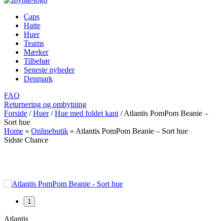
Caps
Hatte
Huer
Teams
Mærker
Tilbehør
Seneste nyheder
Denmark
FAQ
Returnering og ombytning
Forside
/
Huer
/
Hue med foldet kant
/
Atlantis PomPom Beanie –
Sort hue
Home
»
Onlinebutik
»
Atlantis PomPom Beanie – Sort hue
Sidste Chance
1
1
Atlantis