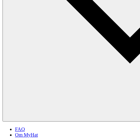
FAQ
Om MyHat