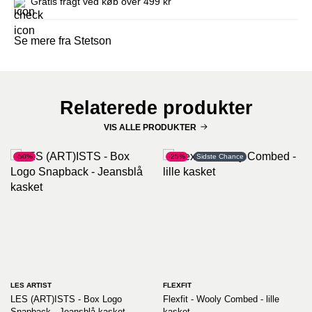
Gratis fragt ved køb over 499 kr
Se mere fra Stetson
Relaterede produkter
VIS ALLE PRODUKTER
-50%
-25%
Sidste Chance
LES ARTIST
FLEXFIT
LES (ART)ISTS - Box Logo
Flexfit - Wooly Combed - lille
Snapback - Jeansblå kasket
kasket