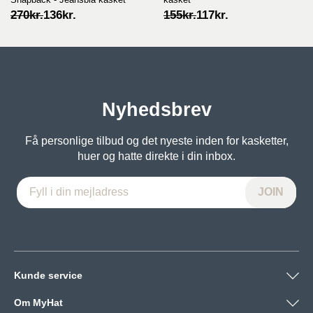
Original
Current
Original
Current
270
kr.
136
kr.
155
kr.
117
kr.
price
price
price
price
was:
is:
was:
is:
270kr..
136kr..
155kr..
117kr..
Nyhedsbrev
Få personlige tilbud og det nyeste inden for kasketter,
huer og hatte direkte i din inbox.
Kunde service
Om MyHat