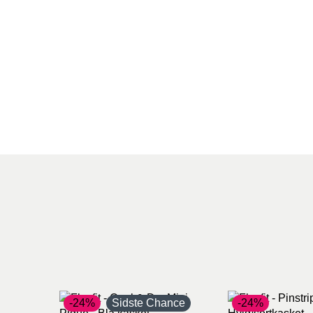
-24%
Sidste Chance
-24%