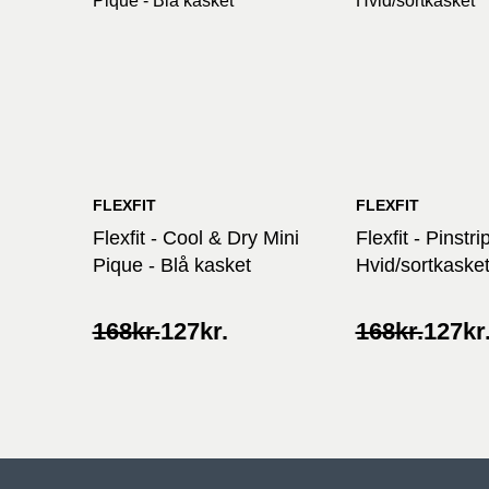
FLEXFIT
FLEXFIT
Flexfit - Cool & Dry Mini
Flexfit - Pinstri
Pique - Blå kasket
Hvid/sortkaske
Original
Current
Original
Current
168
kr.
127
kr.
168
kr.
127
kr
price
price
price
price
was:
is:
was:
is:
168kr..
127kr..
168kr..
127kr..