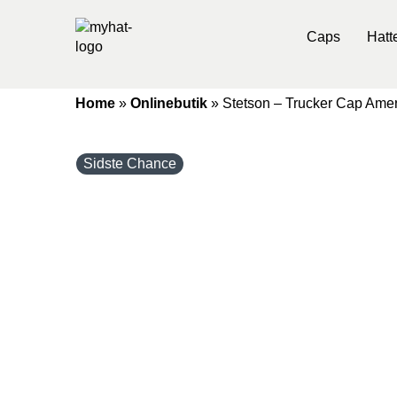
Caps
Hatt
Home
»
Onlinebutik
»
Stetson – Trucker Cap Amer
Sidste Chance