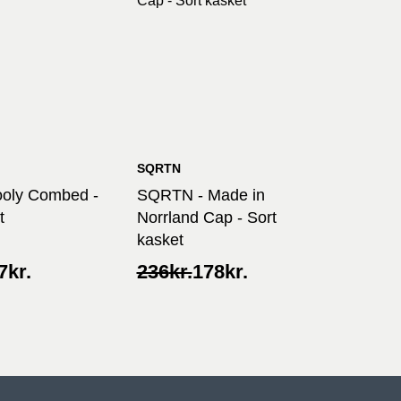
SQRTN
Wooly Combed -
SQRTN - Made in
t
Norrland Cap - Sort
kasket
Original
Current
7
kr.
236
kr.
178
kr.
price
price
was:
is:
236kr..
178kr..