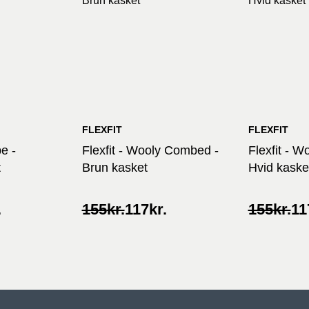
FLEXFIT
FLEXFIT
pe -
Flexfit - Wooly Combed -
Flexfit - 
t
Brun kasket
Hvid kaske
Original
Current
Original
Current
.
155
kr.
117
kr.
155
kr.
11
price
price
price
price
was:
is:
was:
is:
155kr..
117kr..
155kr..
117kr..