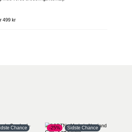
r 499 kr
idste Chance
-25%
Sidste Chance