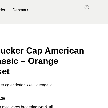
0
der
Denmark
rucker Cap American
assic – Orange
ket
er og er derfor ikke tilgængelig.
age
ig med vores broderingsværktøj!