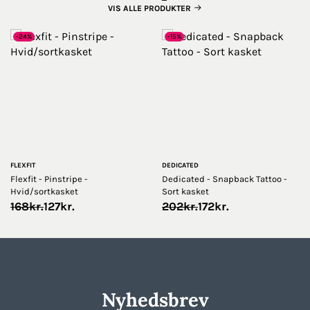
VIS ALLE PRODUKTER
-24%
-15%
FLEXFIT
DEDICATED
Flexfit - Pinstripe -
Dedicated - Snapback Tattoo -
Hvid/sortkasket
Sort kasket
Original
Current
Original
Current
168
kr.
127
kr.
202
kr.
172
kr.
price
price
price
price
was:
is:
was:
is:
168kr..
127kr..
202kr..
172kr..
Nyhedsbrev