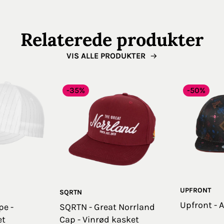
Relaterede produkter
VIS ALLE PRODUKTER
-35%
-50%
UPFRONT
SQRTN
Upfront - 
pe -
SQRTN - Great Norrland
et
Cap - Vinrød kasket