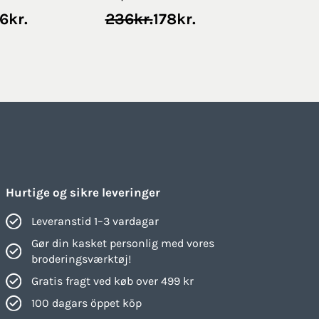
Original
Current
6
kr.
236
kr.
178
kr.
price
price
was:
is:
236kr..
178kr..
Hurtige og sikre leveringer
Leveranstid 1–3 vardagar
Gør din kasket personlig med vores
broderingsværktøj!
Gratis fragt ved køb over 499 kr
100 dagars öppet köp