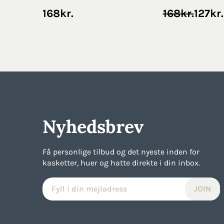
Original
Current
168
kr.
168
kr.
127
kr.
price
price
was:
is:
168kr..
127kr..
Nyhedsbrev
Få personlige tilbud og det nyeste inden for
kasketter, huer og hatte direkte i din inbox.