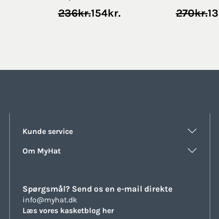
Original
Current
Original
Current
236
kr.
154
kr.
270
kr.
13
price
price
price
price
was:
is:
was:
is:
236kr..
154kr..
270kr..
136kr..
Kunde service
Om MyHat
Spørgsmål? Send os en e-mail direkte
info@myhat.dk
Læs vores kasketblog her