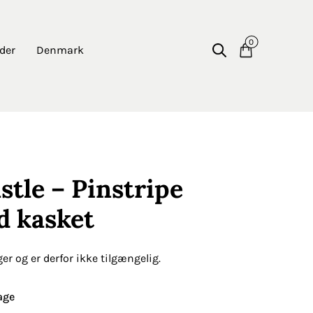
0
der
Denmark
stle – Pinstripe
d kasket
ger og er derfor ikke tilgængelig.
age