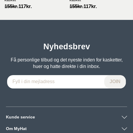
Original
Current
Original
Current
155
kr.
117
kr.
155
kr.
117
kr.
price
price
price
price
was:
is:
was:
is:
155kr..
117kr..
155kr..
117kr..
Nyhedsbrev
Få personlige tilbud og det nyeste inden for kasketter,
huer og hatte direkte i din inbox.
Kunde service
Om MyHat